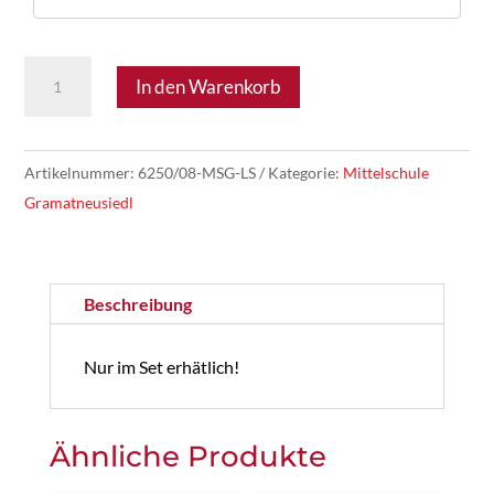
MS
In den Warenkorb
Gramatneusiedl
24
–
Artikelnummer:
6250/08-MSG-LS
Kategorie:
Mittelschule
Shorts
Gramatneusiedl
Lehrer
Set
Menge
Beschreibung
Nur im Set erhätlich!
Ähnliche Produkte