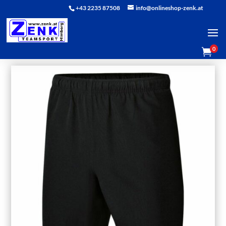
+43 2235 87508
info@onlineshop-zenk.at
0
