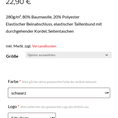
22,90
€
280g/m², 80% Baumwolle, 20%
Polyester
Elastischer Beinabschluss, elastischer Taillenbund mit
durchgehender Kordel, Seitentaschen
inkl. MwSt.
zzgl.
Versandkosten
Größe
Farbe
*
Bitte gib hier deine gewünschte Farbe des Artikels bekannt.
Logo
*
Bitte wähle hier das gewünschte Logo des Artikels aus.