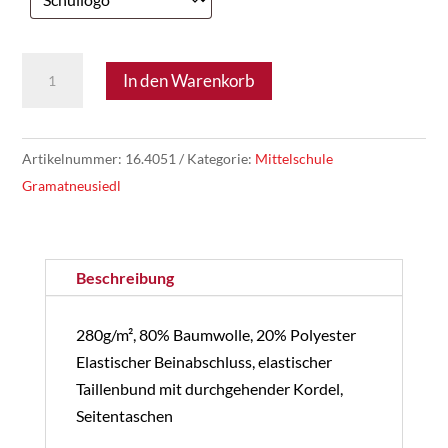
MS
In den Warenkorb
Gramatneusiedl
04
-
Artikelnummer:
16.4051
Kategorie:
Mittelschule
Jogginghose
Gramatneusiedl
Kinder
Menge
Beschreibung
280g/m², 80% Baumwolle, 20%
Polyester
Elastischer Beinabschluss, elastischer
Taillenbund mit durchgehender Kordel,
Seitentaschen