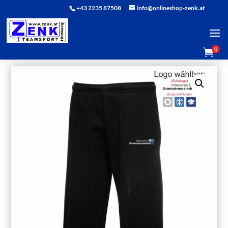
+43 2235 87508
info@onlineshop-zenk.at
0
