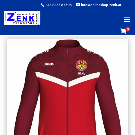
+43 2235 87508
info@onlineshop-zenk.at
0
