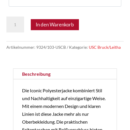
USC
In den Warenkorb
Bruck/Leitha
03
-
Artikelnummer:
9324/103-USCB
Kategorie:
USC Bruck/Leitha
JAKO
Polyesterjacke
Iconic
Beschreibung
Menge
Die Iconic Polyesterjacke kombiniert Stil
und Nachhaltigkeit auf einzigartige Weise.
Mit einem modernen Design und klaren
Linien ist diese Jacke mehr als nur
Oberbekleidung. Die praktischen
Seitentaschen mit Reißverschluss bieten