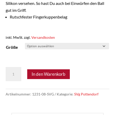
Silikon versehen. So hast Du auch bei Einwürfen den Ball
gut im Griff.
Rutschfester Fingerkuppenbelag
inkl. MwSt.
zzgl.
Versandkosten
Größe
SVg
In den Warenkorb
Pottendorf
22
-
Artikelnummer:
1231-08-SVG
Kategorie:
SVg Pottendorf
JAKO
Handschuhe
Funktion