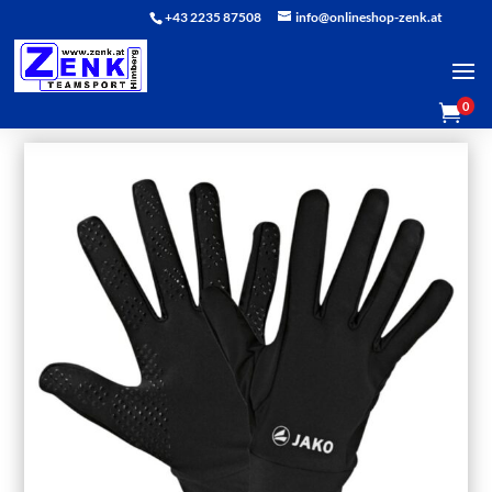
+43 2235 87508
info@onlineshop-zenk.at
0
