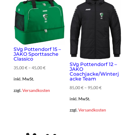
SVg Pottendorf 15 –
JAKO Sporttasche
Classico
SVg Pottendorf 12 –
35,00
€
–
45,00
€
JAKO
Coachjacke/Winterj
acke Team
inkl. MwSt.
85,00
€
–
95,00
€
zzgl.
Versandkosten
inkl. MwSt.
zzgl.
Versandkosten