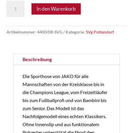
SVg
In den Warenkorb
Pottendorf
06
-
Artikelnummer:
4400/08-SVG
Kategorie:
SVg Pottendorf
JAKO
Short
Menge
Beschreibung
Die Sporthose von JAKO für alle
Mannschaften von der Kreisklasse bis in
die Champions League, vom Freizeitläufer
bis zum Fußballprofi und von Bambini bis
zum Senior. Das Modell ist das
Nachfolgemodell eines echten Klassikers.
Ohne Innenslip und aus funktionalem
Polyester unterstützt die Short den