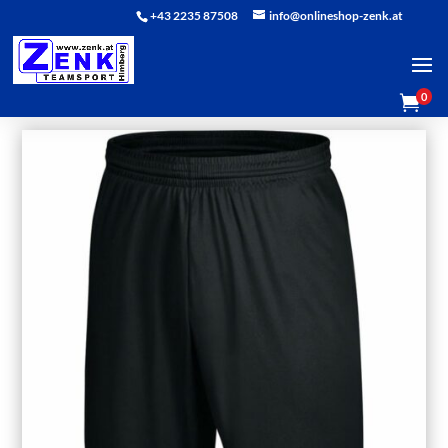
+43 2235 87508
info@onlineshop-zenk.at
0
