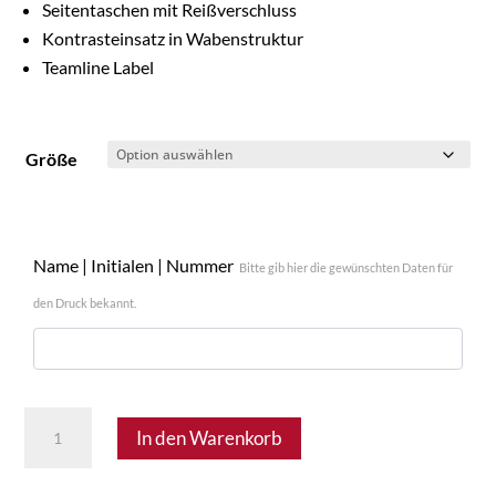
Seitentaschen mit Reißverschluss
Kontrasteinsatz in Wabenstruktur
Teamline Label
Größe
Name | Initialen | Nummer
Bitte gib hier die gewünschten Daten für
den Druck bekannt.
SV
In den Warenkorb
Mitterndorf
33