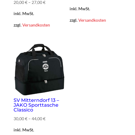
20,00
€
–
27,00
€
inkl. MwSt.
inkl. MwSt.
zzgl.
Versandkosten
zzgl.
Versandkosten
SV Mitterndorf 13 –
JAKO Sporttasche
Classico
30,00
€
–
44,00
€
inkl. MwSt.