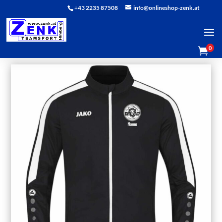
+43 2235 87508
info@onlineshop-zenk.at
0
