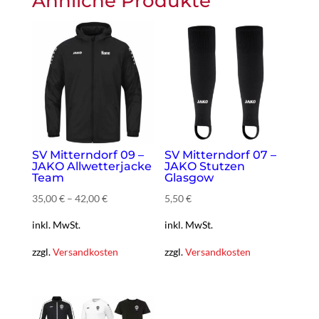
Ähnliche Produkte
SV Mitterndorf 09 –
SV Mitterndorf 07 –
JAKO Allwetterjacke
JAKO Stutzen
Team
Glasgow
35,00
€
–
42,00
€
5,50
€
inkl. MwSt.
inkl. MwSt.
zzgl.
Versandkosten
zzgl.
Versandkosten