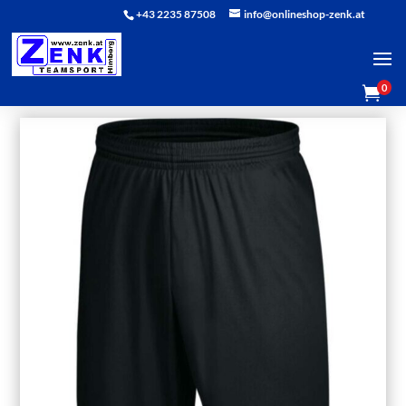
+43 2235 87508
info@onlineshop-zenk.at
0
