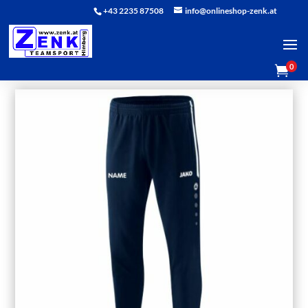
+43 2235 87508
info@onlineshop-zenk.at
0
