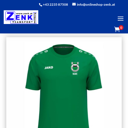
+43 2235 87508
info@onlineshop-zenk.at
0
