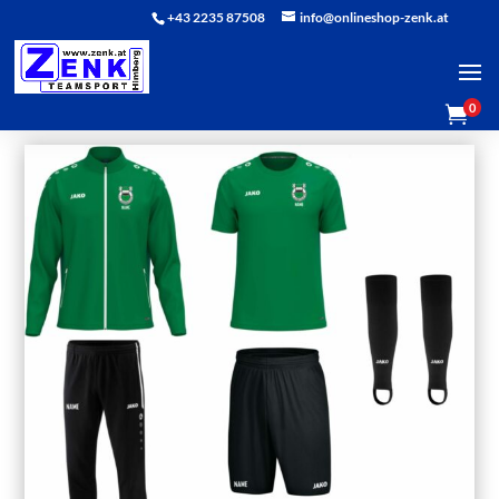
+43 2235 87508
info@onlineshop-zenk.at
0
