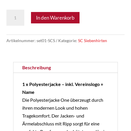
SC
In den Warenkorb
Siebenhirten
01
-
Artikelnummer:
set01-SCS
Kategorie:
SC Siebenhirten
Jugend
Set
Menge
Beschreibung
1 x Polyesterjacke – inkl. Vereinslogo +
Name
Die Polyesterjacke One überzeugt durch
ihren modernen Look und hohen
Tragekomfort. Der Jacken- und
Ärmelabschluss mit Ripp sorgt für eine