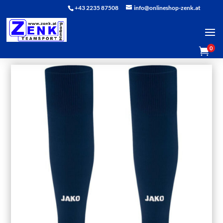
+43 2235 87508
info@onlineshop-zenk.at
0
