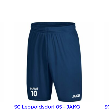
SC Leopoldsdorf 05 – JAKO
S