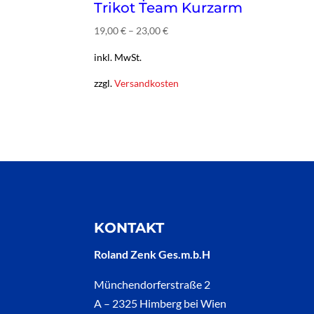
Trikot Team Kurzarm
19,00
€
–
23,00
€
inkl. MwSt.
zzgl.
Versandkosten
KONTAKT
Roland Zenk Ges.m.b.H
Münchendorferstraße 2
A – 2325 Himberg bei Wien