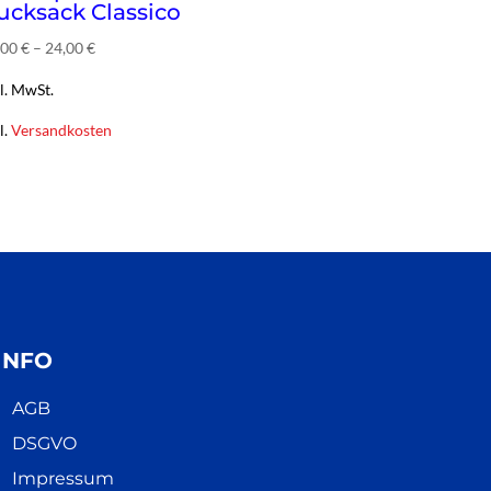
ucksack Classico
,00
€
–
24,00
€
l. MwSt.
l.
Versandkosten
INFO
AGB
DSGVO
Impressum