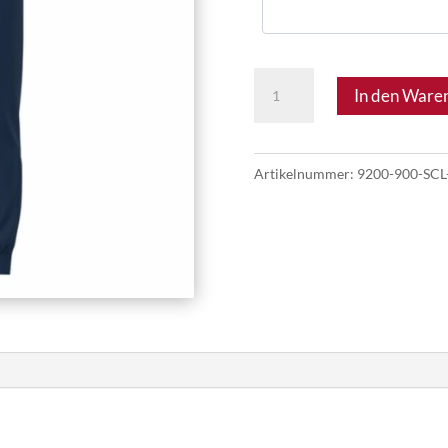
SC
In den Ware
Leopoldsdorf
18
-
Artikelnummer:
9200-900-SCL
Polyesterhose
One
Jugend
Set
Menge