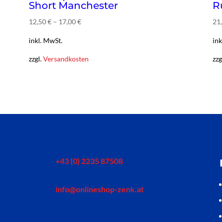
Short Manchester
R
12,50
€
–
17,00
€
21
inkl. MwSt.
ink
zzgl.
Versandkosten
zzg
+43 (0) 2235 87508
info@onlineshop-zenk.at