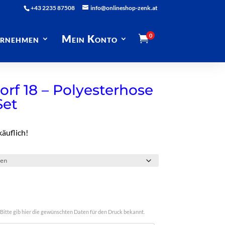
+43 2235 87508
info@onlineshop-zenk.at
0
rnehmen
Mein Konto

rf 18 – Polyesterhose
Set
käuflich!
Bitte gib hier die gewünschten Daten für den Druck bekannt.