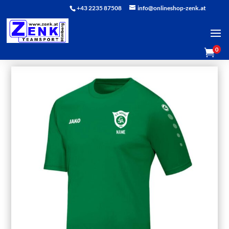
+43 2235 87508
info@onlineshop-zenk.at
0
