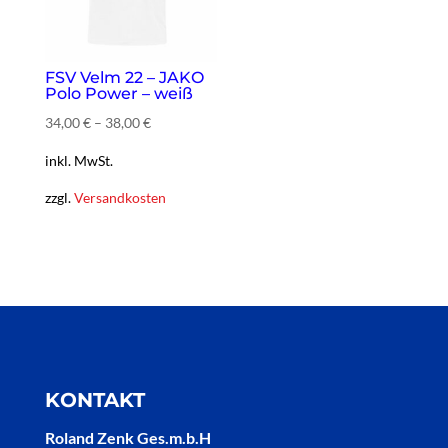
FSV Velm 22 – JAKO
Polo Power – weiß
34,00
€
–
38,00
€
inkl. MwSt.
zzgl.
Versandkosten
KONTAKT
Roland Zenk Ges.m.b.H