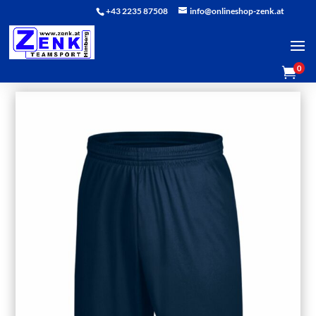
+43 2235 87508
info@onlineshop-zenk.at
0
