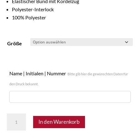
Elastischer Bund mit Kordelzug
Polyester-Interlock
100% Polyester
Größe
Name | Initialen | Nummer
Bitte gib hier die gewünschten Daten für
den Druck bekannt.
FSV
In den Warenkorb
Velm
34