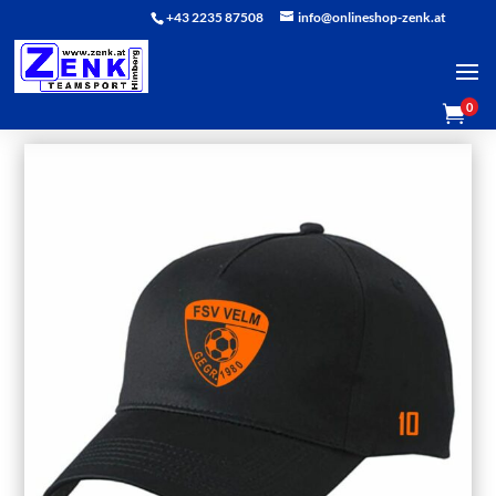
+43 2235 87508
info@onlineshop-zenk.at
0
