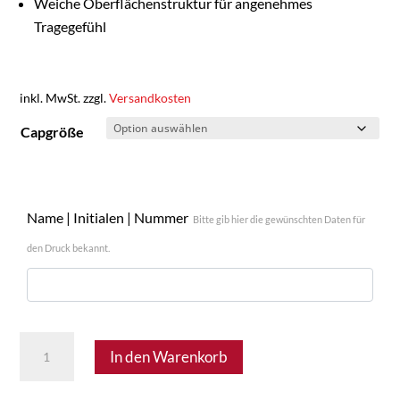
Weiche Oberflächenstruktur für angenehmes
Tragegefühl
inkl. MwSt.
zzgl.
Versandkosten
Capgröße
Name | Initialen | Nummer
Bitte gib hier die gewünschten Daten für
den Druck bekannt.
FSV
In den Warenkorb
Velm
30