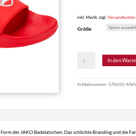
inkl. MwSt.
zzgl.
Versandkosten
Größe
ASV
In den Ware
Vösendorf
23
-
Artikelnummer:
5701/01-ASV
Jakolette
Menge
he Form der JAKO Badelatschen. Das schlichte Branding und die F