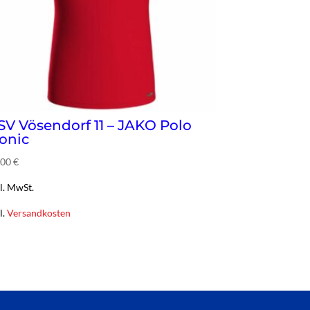
SV Vösendorf 11 – JAKO Polo
conic
,00
€
l. MwSt.
l.
Versandkosten