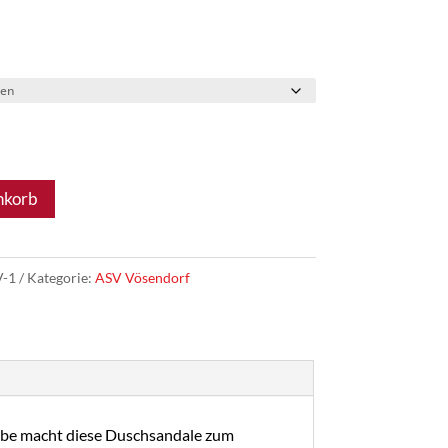
nkorb
V-1
Kategorie:
ASV Vösendorf
arbe macht diese Duschsandale zum