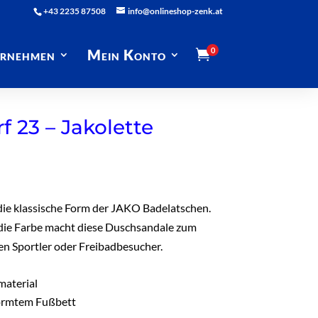
+43 2235 87508
info@onlineshop-zenk.at
0
rnehmen
Mein Konto

 23 – Jakolette
die klassische Form der JAKO Badelatschen.
 die Farbe macht diese Duschsandale zum
en Sportler oder Freibadbesucher.
material
ormtem Fußbett