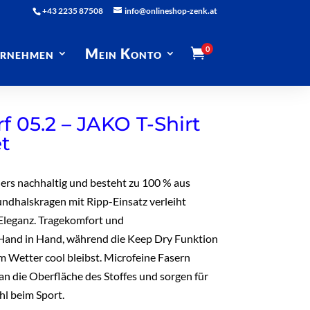
+43 2235 87508
info@onlineshop-zenk.at
0
rnehmen
Mein Konto

 05.2 – JAKO T-Shirt
et
ders nachhaltig und besteht zu 100 % aus
undhalskragen mit Ripp-Einsatz verleiht
 Eleganz. Tragekomfort und
and in Hand, während die Keep Dry Funktion
em Wetter cool bleibst. Microfeine Fasern
an die Oberfläche des Stoffes und sorgen für
l beim Sport.