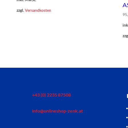
A
zzgl.
Versandkosten
95
in
zzg
+43 (0) 2235 87508
info@onlineshop-zenk.at