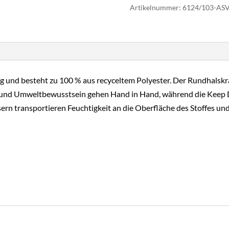
-
Artikelnummer:
6124/103-ASV
JAKO
T-
Shirt
Iconic
Kids
tig und besteht zu 100 % aus recyceltem Polyester. Der Rundhalskr
Set
t und Umweltbewusstsein gehen Hand in Hand, während die Keep Dr
Menge
sern transportieren Feuchtigkeit an die Oberfläche des Stoffes u