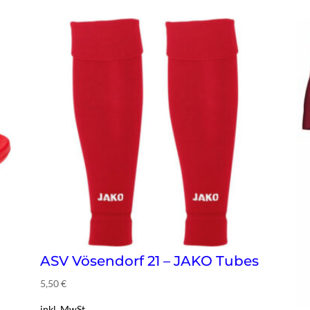
ASV Vösendorf 21 – JAKO Tubes
5,50
€
inkl. MwSt.