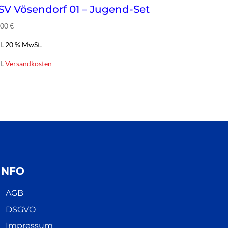
SV Vösendorf 01 – Jugend-Set
,00 €
kl. 20 % MwSt.
l.
Versandkosten
INFO
AGB
DSGVO
Impressum