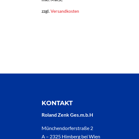
zzgl.
Versandkosten
KONTAKT
Roland Zenk Ges.m.b.H
Münchendorferstraße 2
A – 2325 Himberg bei Wien