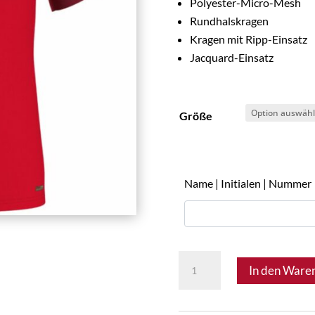
Polyester-Micro-Mesh
Rundhalskragen
Kragen mit Ripp-Einsatz
Jacquard-Einsatz
Größe
Name | Initialen | Nummer
ASV
In den Ware
Vösendorf
05.2