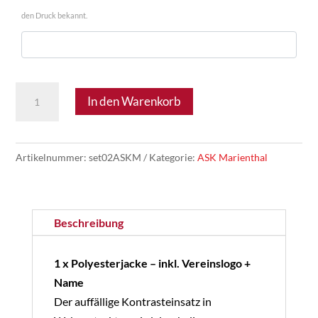
den Druck bekannt.
ASK
In den Warenkorb
Marienthal
01
-
Artikelnummer:
set02ASKM
Kategorie:
ASK Marienthal
Jugend
Set
Menge
Beschreibung
1 x Polyesterjacke – inkl. Vereinslogo +
Name
Der auffällige Kontrasteinsatz in