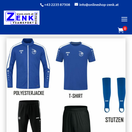
+43 2235 87508
info@onlineshop-zenk.at
0
